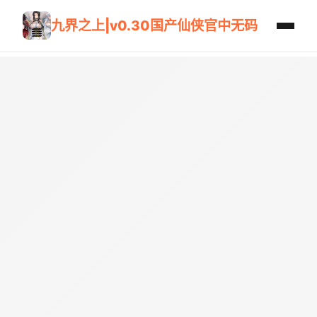
九界之上|v0.30国产仙侠官中无码