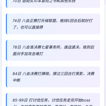
70日 逛街买10本冒险之书和其他东西
74日 八会正赛打斥候联盟，格挡5回合后就好打
了，也可以直接莽
78日 八会准决赛七星事务所，速战速决，拖到后
面对手加攻击难打
84日 八会决赛打拂晓，撑过三回合打黑影，决赛
中断
85-99日 打讨伐任务，讨伐任务走完开始boss