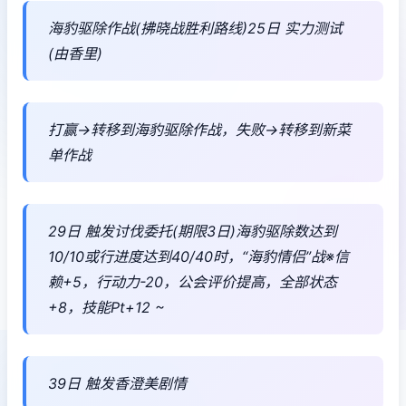
海豹驱除作战(拂晓战胜利路线)25日 实力测试
(由香里)
打赢→转移到海豹驱除作战，失败→转移到新菜
单作战
29日 触发讨伐委托(期限3日)海豹驱除数达到
10/10或行进度达到40/40时，“海豹情侣”战※信
赖+5，行动力-20，公会评价提高，全部状态
+8，技能Pt+12 ~
39日 触发香澄美剧情