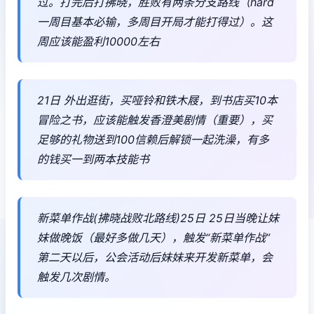
过。打完后打拂晓，胜败有两条分支路线（hard
一周目基本必输，多周目开局才能打得过）。这
周应该能盈利10000左右
21日 外出逛街，买哑铃和铁木屐，到书店买10本
冒险之书，应该能触发香澄美剧情（重要），买
足够的礼物送到100信赖后解锁一起洗澡，有多
的钱买一到两本技能书
新菜单作战(拂晓战败北路线)25日 25日当晚让妹
妹做晚饭（最好多做几天），触发“新菜单作战”
第二天以后，公会活动后妹妹来开发新菜单，会
触发几次剧情。