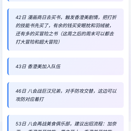
42日 漫画商日去买书，触发香澄美剧情，把打折
的技能书先买了，有余的钱买安眠枕和羽绒被，
还有多的买冒险之书（这周之后的周末可以都去
打大冒险和超大冒险）
43日 香澄美加入队伍
46日 八会战巨汉兄弟，对手防攻交替，这边可以
攻防对应着打
53日 八会再战美食俱乐部，建议出招流程：加奈