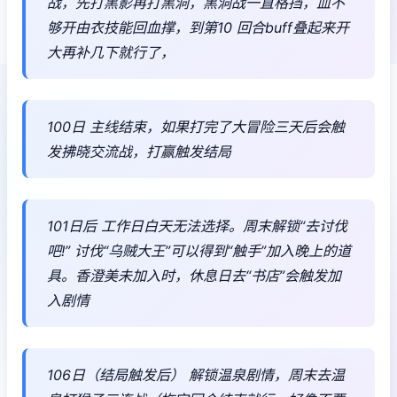
战，先打黑影再打黑洞，黑洞战一直格挡，血不
够开由衣技能回血撑，到第10 回合buff叠起来开
大再补几下就行了，
100日 主线结束，如果打完了大冒险三天后会触
发拂晓交流战，打赢触发结局
101日后 工作日白天无法选择。周末解锁“去讨伐
吧!” 讨伐“乌贼大王”可以得到“触手”加入晚上的道
具。香澄美未加入时，休息日去“书店”会触发加
入剧情
106日（结局触发后） 解锁温泉剧情，周末去温