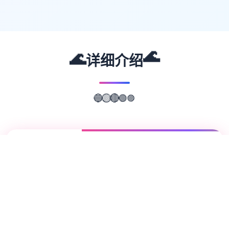
🌊
🌊
详细介绍
🟣
🟢
🔴
🟡
🔵
📖
游戏故事
✨
兵长提尔在大统一战争中出色的表现为他赢得
了“长枪使提尔”的美称，他的功勋和威名在军
队中无人不知晓，无人不称赞。所有人（包括